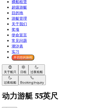
裸船租赁
超级游艇
目的地
游艇管理
关于我们
奖项
使命宣言
常见问题
潮汐表
实习
开启您的旅程
关于船只
日租
过夜租船
过夜租船
Booking Inquiry
动力游艇 55英尺