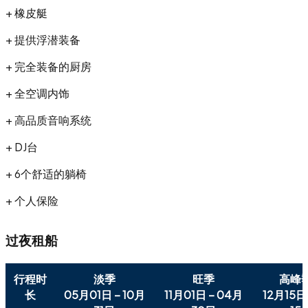
+ 橡皮艇
+ 提供浮潜装备
+ 完全装备的厨房
+ 全空调内饰
+ 高品质音响系统
+ DJ台
+ 6个舒适的躺椅
+ 个人保险
过夜租船
行程时
淡季
旺季
高峰
长
05月01日 – 10月
11月01日 – 04月
12月15日 