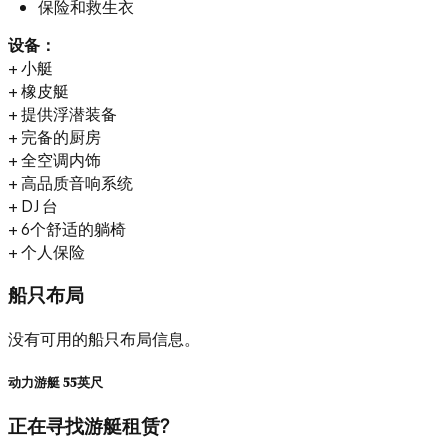
保险和救生衣
设备：
+ 小艇
+ 橡皮艇
+ 提供浮潜装备
+ 完备的厨房
+ 全空调内饰
+ 高品质音响系统
+ DJ 台
+ 6个舒适的躺椅
+ 个人保险
船只布局
没有可用的船只布局信息。
动力游艇 55英尺
正在寻找游艇租赁?