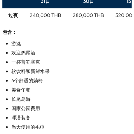
31日
30日
15
过夜
240,000 THB
280,000 THB
320,00
包含：
游览
欢迎鸡尾酒
一杯普罗塞克
软饮料和新鲜水果
6个舒适的躺椅
美食午餐
长尾岛游
国家公园费用
浮潜装备
当天使用的毛巾