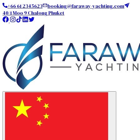
+66 61 2345623
booking@faraway-yachting.com
40/1 Moo 9 Chalong Phuket