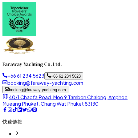
Faraway Yachting Co. Ltd.
+66 61 234 5623
+66 61 234 5623
booking@faraway-yachting.com
booking@faraway-yachting.com
40/1 Chaofa Road, Moo 9 Tambon Chalong, Amphoe
Mueang Phuket, Chang Wat Phuket 83130
快速链接