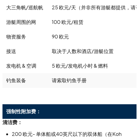
大三角帆/巡航帆
25 欧元/天（并非所有游艇都提供，请
游艇周围的网
100 欧元/租赁
物资服务
90 欧元
接送
取决于人数和酒店/游艇位置
发电机 & 空调
5 欧元/发电机小时 & 燃料
钓鱼装备
请索取钓鱼手册
强制性附加费：
清洁费：
200 欧元- 单体船或40英尺以下的双体船（在Koh