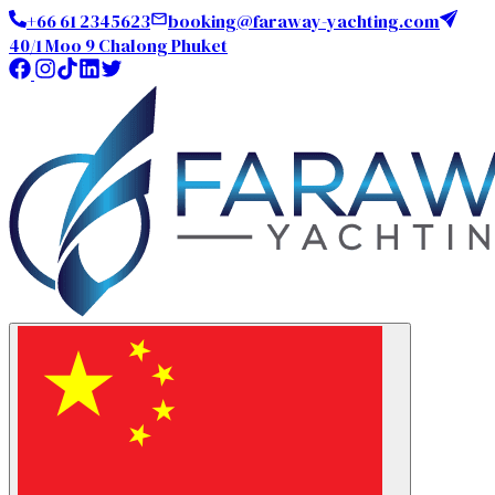
+66 61 2345623
booking@faraway-yachting.com
40/1 Moo 9 Chalong Phuket