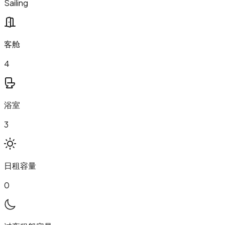
Sailing
客舱
4
浴室
3
日租容量
0