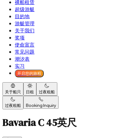
裸船租赁
超级游艇
目的地
游艇管理
关于我们
奖项
使命宣言
常见问题
潮汐表
实习
开启您的旅程
关于船只
日租
过夜租船
过夜租船
Booking Inquiry
Bavaria C 45英尺