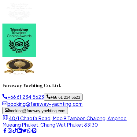
Faraway Yachting Co. Ltd.
+66 61 234 5623
+66 61 234 5623
booking@faraway-yachting.com
booking@faraway-yachting.com
40/1 Chaofa Road, Moo 9 Tambon Chalong, Amphoe
Mueang Phuket, Chang Wat Phuket 83130