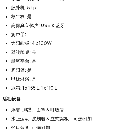
舷外机: 8 hp
救生衣: 是
高保真立体声: USB & 蓝牙
扬声器:
太阳能板: 4 x 100W
驾驶舱桌: 是
船尾平台: 是
遮阳篷: 是
甲板淋浴: 是
冰箱: 1 x 155 L, 1 x 110 L
活动设备
浮潜: 脚蹼、面罩 & 呼吸管
水上运动: 皮划艇 & 立式桨板，可选附加
钓鱼装备: 可选附加