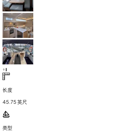
+
1
长度
45.75 英尺
类型