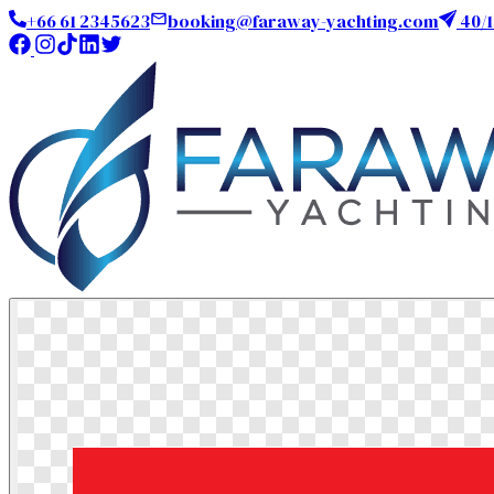
+66 61 2345623
booking@faraway-yachting.com
40/1