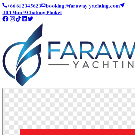
+66 61 2345623
booking@faraway-yachting.com
40/1 Moo 9 Chalong Phuket