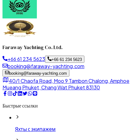
Faraway Yachting Co. Ltd.
+66 61 234 5623
+66 61 234 5623
booking@faraway-yachting.com
booking@faraway-yachting.com
40/1 Chaofa Road, Moo 9 Tambon Chalong, Amphoe
Mueang Phuket, Chang Wat Phuket 83130
Быстрые ссылки
Яхты с экипажем