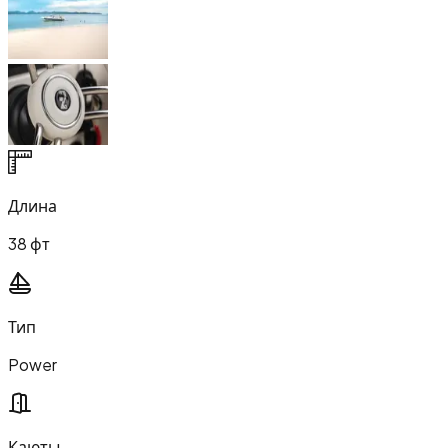
Длина
38 фт
Тип
Power
Каюты