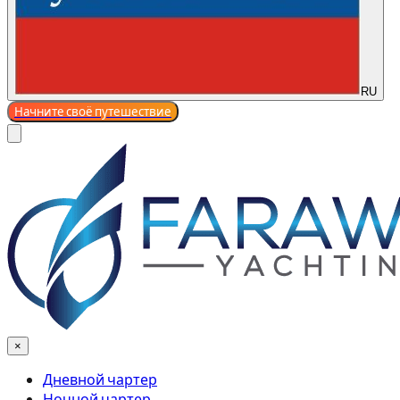
RU
Начните своё путешествие
×
Дневной чартер
Ночной чартер