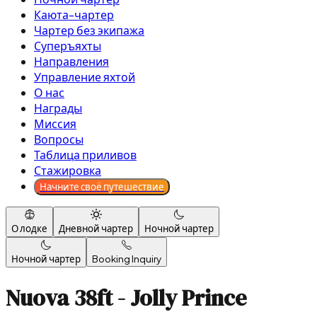
Каюта-чартер
Чартер без экипажа
Суперъяхты
Направления
Управление яхтой
О нас
Награды
Миссия
Вопросы
Таблица приливов
Стажировка
Начните своё путешествие
О лодке
Дневной чартер
Ночной чартер
Ночной чартер
Booking Inquiry
Nuova 38ft - Jolly Prince