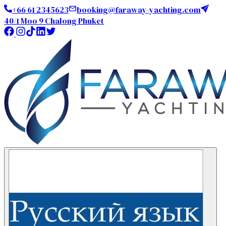
+66 61 2345623
booking@faraway-yachting.com
40/1 Moo 9 Chalong Phuket