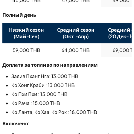
45,000 THB
47,000 THB
49,000 
Полный день
Низкий сезон
Средний сезон
Средний с
(Май-Сен)
(Окт.-Апр)
(20 Дек- 10
59,000 THB
64,000 THB
69,000 
Доплата за топливо по направлениям
Залив Пханг Нга: 13.000 THB
Ко Хонг Краби : 13.000 THB
Ко Пхи Пхи : 15.000 THB
Ко Рача : 15.000 THB
Ко Ланта, Ко Хаа, Ко Рок : 18.000 THB
Включено: