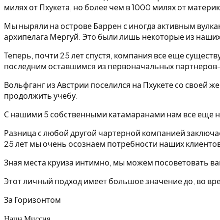
милях от Пхукета, но более чем в 1000 милях от матери
Мы ныряли на острове Баррен с иногда активным вулка
архипелага Мергуй. Это были лишь некоторые из наших
Теперь, почти 25 лет спустя, компания все еще существ
последним оставшимся из первоначальных партнеров
Вольфганг из Австрии поселился на Пхукете со своей же
продолжить учебу.
С нашими 5 собственными катамаранами нам все еще н
Разница с любой другой чартерной компанией заключает
25 лет мы очень осознаем потребности наших клиентов
Зная места круиза интимно, мы можем посоветовать ва
Этот личный подход имеет большое значение до, во вре
За Горизонтом
Наша Миссия