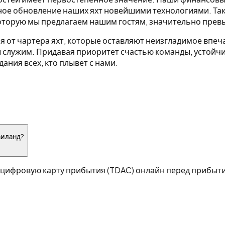
нное обновление наших яхт новейшими технологиями. Т
которую мы предлагаем нашим гостям, значительно прев
от чартера яхт, которые оставляют неизгладимое впеча
 служим. Придавая приоритет счастью команды, устойч
ния всех, кто плывет с нами.
аиланд?
ть цифровую карту прибытия (TDAC) онлайн перед прибыт