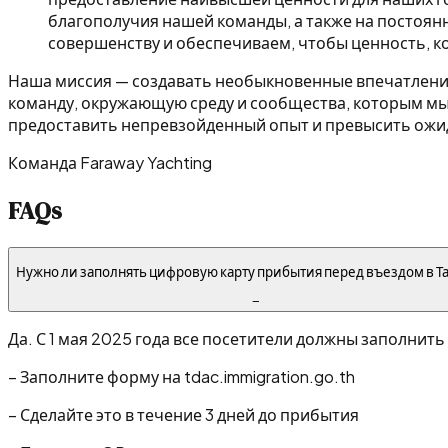
благополучия нашей команды, а также на постоя
совершенству и обеспечиваем, чтобы ценность, 
Наша миссия — создавать необыкновенные впечатления 
команду, окружающую среду и сообщества, которым мы
предоставить непревзойденный опыт и превысить ожида
Команда Faraway Yachting
FAQs
Нужно ли заполнять цифровую карту прибытия перед въездом в Т
−
Да. С 1 мая 2025 года все посетители должны заполни
–
Заполните форму на tdac.immigration.go.th
–
Сделайте это в течение 3 дней до прибытия