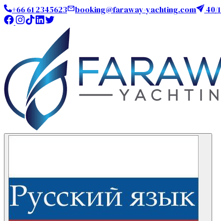
+66 61 2345623
booking@faraway-yachting.com
40/1