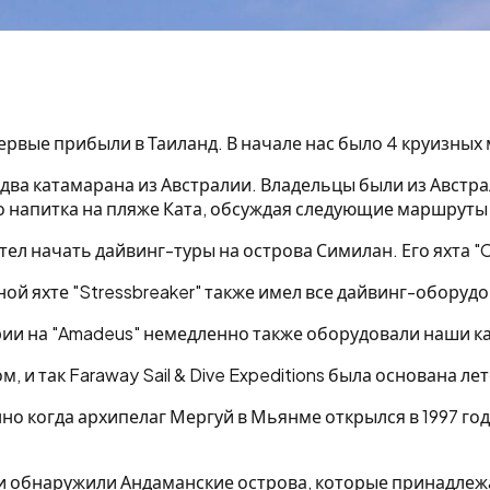
впервые прибыли в Таиланд. В начале нас было 4 круизных
два катамарана из Австралии. Владельцы были из Австра
о напитка на пляже Ката, обсуждая следующие маршруты 
л начать дайвинг-туры на острова Симилан. Его яхта "Co
ой яхте "Stressbreaker" также имел все дайвинг-оборудо
встрии на "Amadeus" немедленно также оборудовали наши 
 и так Faraway Sail & Dive Expeditions была основана лет
но когда архипелаг Мергуй в Мьянме открылся в 1997 год
обнаружили Андаманские острова, которые принадлежат 