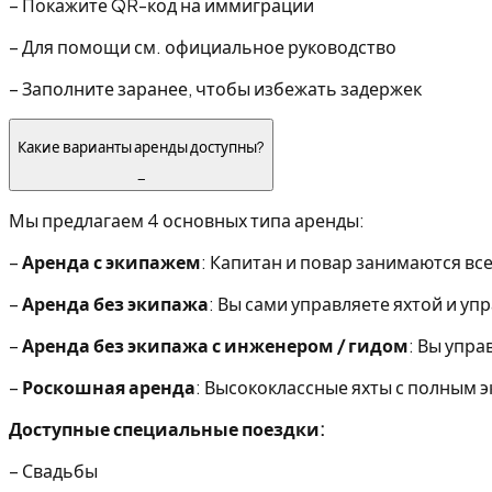
–
Покажите QR-код на иммиграции
–
Для помощи см. официальное руководство
–
Заполните заранее, чтобы избежать задержек
Какие варианты аренды доступны?
−
Мы предлагаем 4 основных типа аренды:
–
Аренда с экипажем
: Капитан и повар занимаются вс
–
Аренда без экипажа
: Вы сами управляете яхтой и уп
–
Аренда без экипажа с инженером / гидом
: Вы упра
–
Роскошная аренда
: Высококлассные яхты с полным э
Доступные специальные поездки:
–
Свадьбы