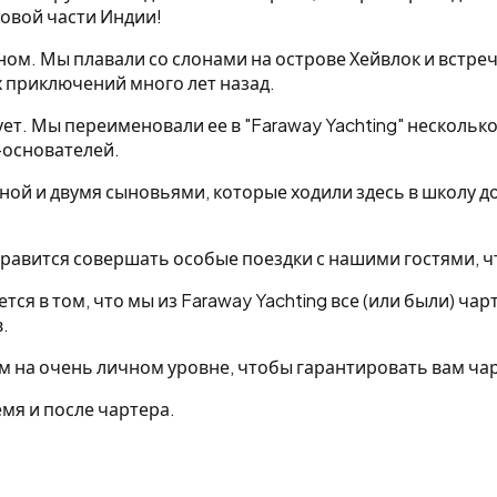
ковой части Индии!
ном. Мы плавали со слонами на острове Хейвлок и встре
 приключений много лет назад.
ует. Мы переименовали ее в "Faraway Yachting" несколько
-основателей.
ной и двумя сыновьями, которые ходили здесь в школу до
равится совершать особые поездки с нашими гостями, ч
ся в том, что мы из Faraway Yachting все (или были) ч
.
м на очень личном уровне, чтобы гарантировать вам ча
мя и после чартера.