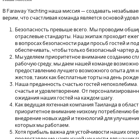
В Faraway Yachting наша миссия — создавать незабыва
верим, что счастливая команда является основой удов
Безопасность превыше всего.
Мы проводим обшир
отраслевые стандарты. Наш экипаж проходит еже
в вопросах безопасности ради просьб гостей и п
обеспечивать, чтобы только безопасный чартер дл
Мы уделяем приоритетное внимание созданию спл
рабочую среду, мы даем нашей команде возможно
предоставлению лучшего возможного опыта для на
жестов, таких как бесплатные торты на день рож
Наша преданность счастью гостей непоколебима.
счастье и удовлетворение. От персонализированн
ожидания наших гостей на каждом шагу.
Как ведущая яхтенная компания Таиланда в облас
приоритетное внимание низкому потреблению бен
внедрение новых идей и технологий для улучшени
которых мы работаем.
Хотя прибыль важна для устойчивости наших опер
предоставление наивысшей ценности для наших г