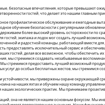
емые, безопасные впечатления, которые превышают ожид
летворенности гостей, что делает это нашим главным пр
ное профилактическое обслуживание и ежегодные выта
годное обучение безопасности с регулярными обновлени
оддерживаем более высокий уровень осторожности по с
я гостей, экипажа и лодок мог создать лучший возможны
оченной и радостной команды, работающей вместе для
сть предоставлять исключительный сервис и обеспечив
ших гостей, делая все возможное, чтобы обеспечить их 
дения, мы стремимся создавать незабываемые воспомин
Мы стремимся предоставить лучший возможный продукт
ых услуг до особых бесплатных жестов, мы стремимся 
ти устойчивости, мы привержены охране окружающей ср
зина на наших яхтах и обучаем нашу команду управле
я наших экологических практик. Мы принимаем проакти
аций, она не является нашим основным фокусом.
Мы инв
остей имеет первостепенное значение. Наши финансовы