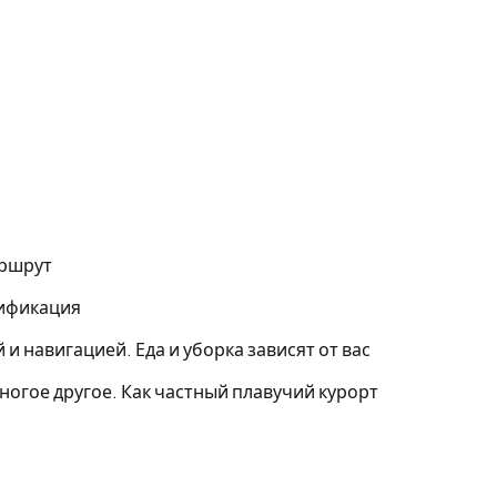
аршрут
лификация
и навигацией. Еда и уборка зависят от вас
ногое другое. Как частный плавучий курорт