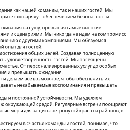
ания как нашей команды, так и наших гостей. Мы
иоритетом наряду с обеспечением безопасности.
скивания на сушу, превышая самые высокие
ями и сценариями. Мы никогда не идем на компромисс
равнению с другими компаниями. Мы обязуемся
й опыт для гостей.
 достижения общих целей.
Создавая полноценную
ать удовлетворенность гостей. Мы посвящены
счастье. От персонализированных услуг до особых
ания и превышать ожидания.
 и делаем все возможное, чтобы обеспечить их
создавать незабываемые воспоминания и превышать
еды и постоянной устойчивости.
Мы уделяем
нию окружающей средой. Регулярные встречи поощряют
вные меры для защиты нетронутой красоты районов, в
естируем в счастье команды и гостей, понимая, что
е ресурсы выделяются на улучшение навыков и