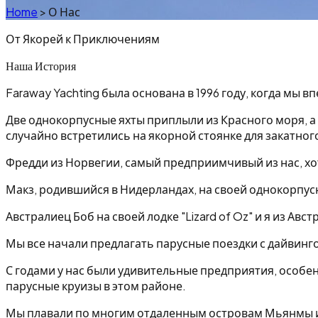
Home
>
О Нас
От Якорей к Приключениям
Наша История
Faraway Yachting была основана в 1996 году, когда мы 
Две однокорпусные яхты приплыли из Красного моря, а 
случайно встретились на якорной стоянке для закатног
Фредди из Норвегии, самый предприимчивый из нас, хоте
Макз, родившийся в Нидерландах, на своей однокорпусн
Австралиец Боб на своей лодке "Lizard of Oz" и я из А
Мы все начали предлагать парусные поездки с дайвингом,
С годами у нас были удивительные предприятия, особен
парусные круизы в этом районе.
Мы плавали по многим отдаленным островам Мьянмы и 