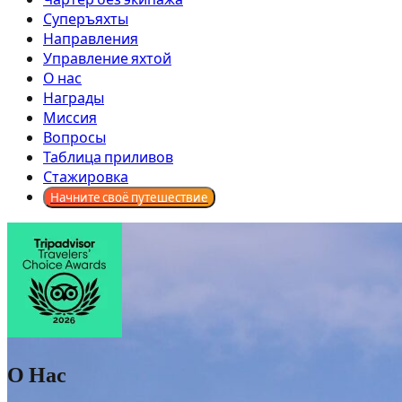
Суперъяхты
Направления
Управление яхтой
О нас
Награды
Миссия
Вопросы
Таблица приливов
Стажировка
Начните своё путешествие
О Нас