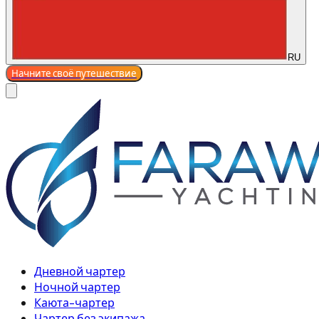
RU
Начните своё путешествие
Дневной чартер
Ночной чартер
Каюта-чартер
Чартер без экипажа