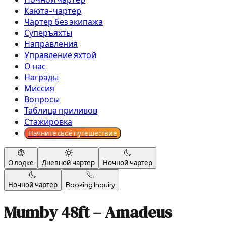
Каюта-чартер
Чартер без экипажа
Суперъяхты
Направления
Управление яхтой
О нас
Награды
Миссия
Вопросы
Таблица приливов
Стажировка
Начните своё путешествие
О лодке
Дневной чартер
Ночной чартер
Ночной чартер
Booking Inquiry
Mumby 48ft – Amadeus