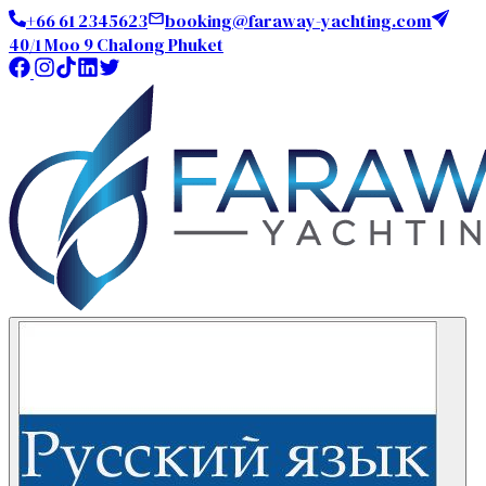
+66 61 2345623
booking@faraway-yachting.com
40/1 Moo 9 Chalong Phuket