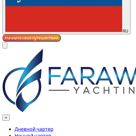
RU
Начните своё путешествие
×
Дневной чартер
Ночной чартер