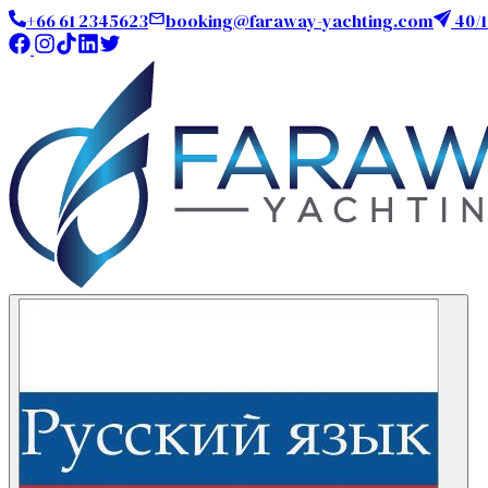
+66 61 2345623
booking@faraway-yachting.com
40/1