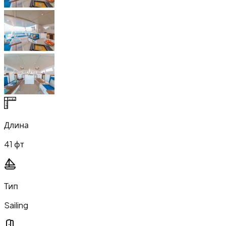
Длина
41 фт
Тип
Sailing