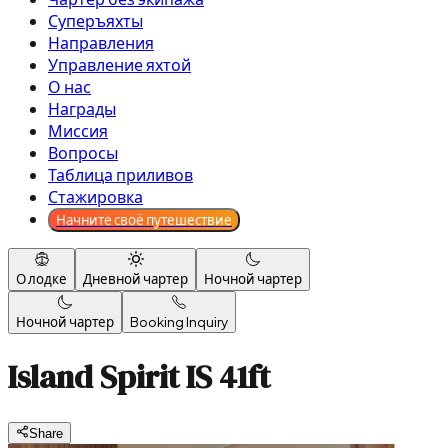
Суперъяхты
Направления
Управление яхтой
О нас
Награды
Миссия
Вопросы
Таблица приливов
Стажировка
Начните своё путешествие
О лодке
Дневной чартер
Ночной чартер
Ночной чартер
Booking Inquiry
Island Spirit IS 41ft
Share