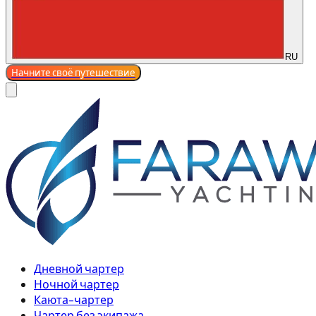
RU
Начните своё путешествие
Дневной чартер
Ночной чартер
Каюта-чартер
Чартер без экипажа