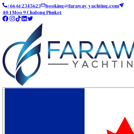
+66 61 2345623
booking@faraway-yachting.com
40/1 Moo 9 Chalong Phuket