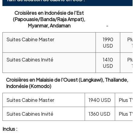
Croisières en Indonésie de l'Est
(Papouasie/Banda/Raja Ampat),
Myanmar, Andaman
-
Suites Cabine Master
1990
Plu
USD
1
Suites Cabines Invité
1410
Plu
USD
1
Croisières en Malaisie de l'Ouest (Langkawi), Thaïlande,
Indonésie (Komodo)
Suites Cabine Master
1940 USD
Plus T
Suites Cabines Invité
1360 USD
Plus T
Inclus :