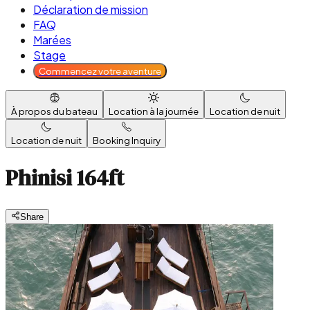
Déclaration de mission
FAQ
Marées
Stage
Commencez votre aventure
À propos du bateau
Location à la journée
Location de nuit
Location de nuit
Booking Inquiry
Phinisi 164ft
Share