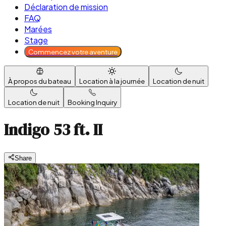
Déclaration de mission
FAQ
Marées
Stage
Commencez votre aventure
À propos du bateau
Location à la journée
Location de nuit
Location de nuit
Booking Inquiry
Indigo 53 ft. II
Share