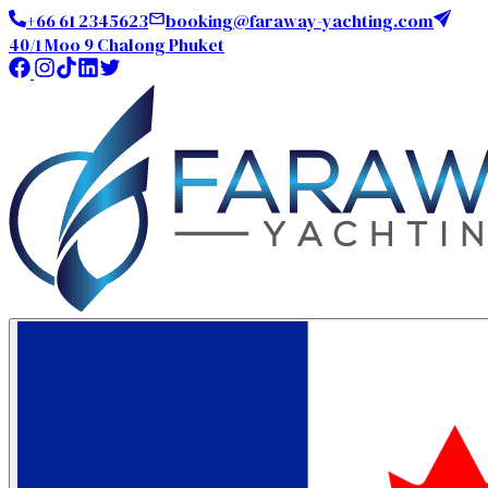
+66 61 2345623
booking@faraway-yachting.com
40/1 Moo 9 Chalong Phuket