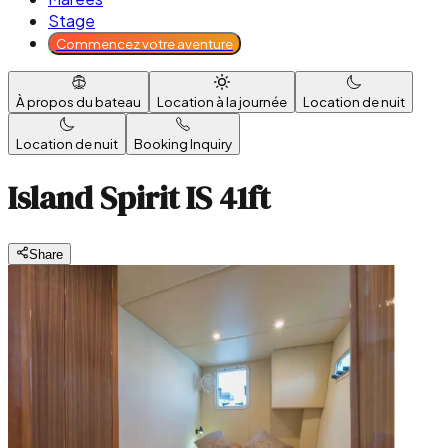
Stage
Commencez votre aventure
À propos du bateau
Location à la journée
Location de nuit
Location de nuit
Booking Inquiry
Island Spirit IS 41ft
Share