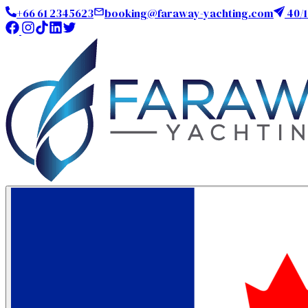
+66 61 2345623
booking@faraway-yachting.com
40/1