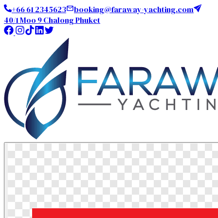
+66 61 2345623
booking@faraway-yachting.com
40/1 Moo 9 Chalong Phuket