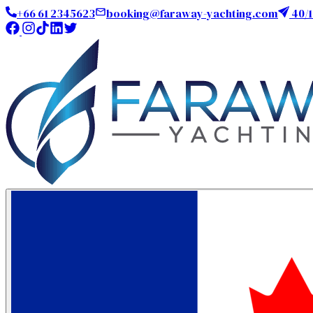
+66 61 2345623
booking@faraway-yachting.com
40/1