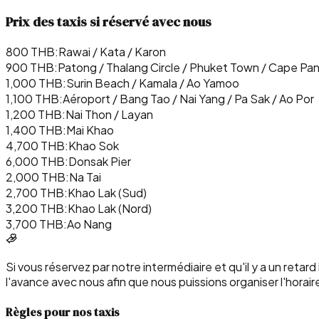
Prix des taxis si réservé avec nous
800
THB:
Rawai / Kata / Karon
900
THB:
Patong / Thalang Circle / Phuket Town / Cape Pan
1,000
THB:
Surin Beach / Kamala / Ao Yamoo
1,100
THB:
Aéroport / Bang Tao / Nai Yang / Pa Sak / Ao Por
1,200
THB:
Nai Thon / Layan
1,400
THB:
Mai Khao
4,700
THB:
Khao Sok
6,000
THB:
Donsak Pier
2,000
THB:
Na Tai
2,700
THB:
Khao Lak (Sud)
3,200
THB:
Khao Lak (Nord)
3,700
THB:
Ao Nang
Si vous réservez par notre intermédiaire et qu'il y a un reta
l'avance avec nous afin que nous puissions organiser l'horair
Règles pour nos taxis