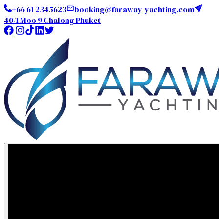
+66 61 2345623
booking@faraway-yachting.com
40/1 Moo 9 Chalong Phuket