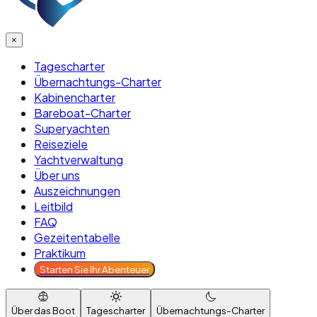
×
Tagescharter
Übernachtungs-Charter
Kabinencharter
Bareboat-Charter
Superyachten
Reiseziele
Yachtverwaltung
Über uns
Auszeichnungen
Leitbild
FAQ
Gezeitentabelle
Praktikum
Starten Sie Ihr Abenteuer
Über das Boot
Tagescharter
Übernachtungs-Charter