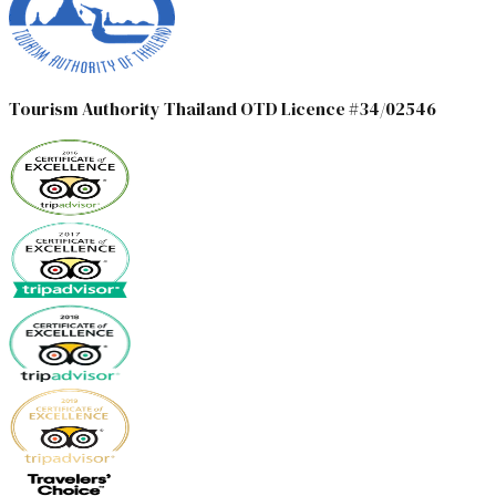
Tourism Authority Thailand OTD Licence #34/02546