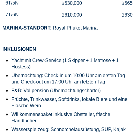
6T/5N
฿530,000
฿565,
7T/6N
฿610,000
฿630,
MARINA-STANDORT:
Royal Phuket Marina
INKLUSIONEN
Yacht mit Crew-Service (1 Skipper + 1 Matrose + 1
Hostess)
Übernachtung: Check-in um 10:00 Uhr am ersten Tag
und Check-out um 17:00 Uhr am letzten Tag
F&B: Vollpension (Übernachtungscharter)
Früchte, Trinkwasser, Softdrinks, lokale Biere und eine
Flasche Wein
Willkommenspaket inklusive Obstteller, frische
Handtücher
Wasserspielzeug: Schnorchelausrüstung, SUP, Kajak