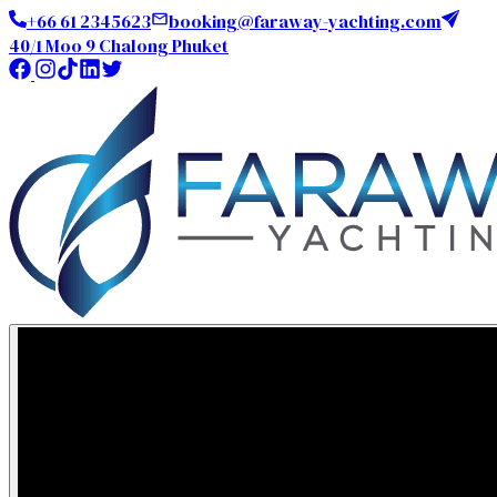
+66 61 2345623
booking@faraway-yachting.com
40/1 Moo 9 Chalong Phuket