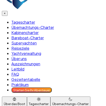
×
Tagescharter
Übernachtungs-Charter
Kabinencharter
Bareboat-Charter
Superyachten
Reiseziele
Yachtverwaltung
Über uns
Auszeichnungen
Leitbild
FAQ
Gezeitentabelle
Praktikum
Starten Sie Ihr Abenteuer
Über das Boot
Tagescharter
Übernachtungs-Charter