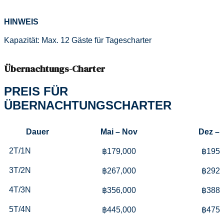
HINWEIS
Kapazität: Max. 12 Gäste für Tagescharter
Übernachtungs-Charter
PREIS FÜR
ÜBERNACHTUNGSCHARTER
Dauer
Mai – Nov
Dez – 
2T/1N
฿179,000
฿195,
3T/2N
฿267,000
฿292,
4T/3N
฿356,000
฿388,
5T/4N
฿445,000
฿475,