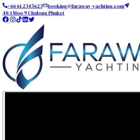
+66 61 2345623
booking@faraway-yachting.com
40/1 Moo 9 Chalong Phuket