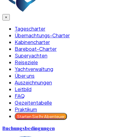
×
Tagescharter
Übernachtungs-Charter
Kabinencharter
Bareboat-Charter
Superyachten
Reiseziele
Yachtverwaltung
Über uns
Auszeichnungen
Leitbild
FAQ
Gezeitentabelle
Praktikum
Starten Sie Ihr Abenteuer
Buchungsbedingungen