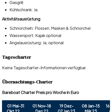
Gasgrill:
Kühlschrank: Ja
Aktivitätsausrüstung
Schnorcheln: Flossen, Masken & Schnorchel
Wassersport: Kajak optional
Angelausrüstung: Ja, optional
Tagescharter
Keine Tagescharter-Informationen verfügbar.
Übernachtungs-Charter
Bareboat Charter Preis pro Woche in Euro
01 Mai-31
01 Nov-18
19 Dez-
08 Jan-15
16 
Okt 22
Dez 22
07 Jan 23
Mär 23
A