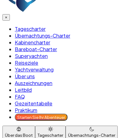
×
Tagescharter
Übernachtungs-Charter
Kabinencharter
Bareboat-Charter
Superyachten
Reiseziele
Yachtverwaltung
Über uns
Auszeichnungen
Leitbild
FAQ
Gezeitentabelle
Praktikum
Starten Sie Ihr Abenteuer
Über das Boot
Tagescharter
Übernachtungs-Charter