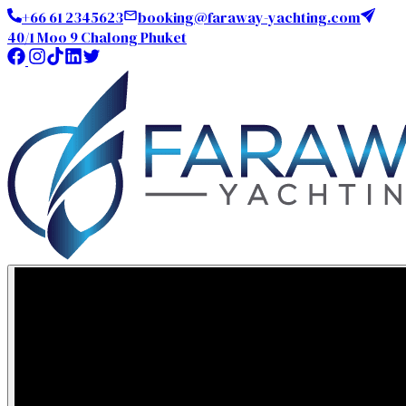
+66 61 2345623
booking@faraway-yachting.com
40/1 Moo 9 Chalong Phuket