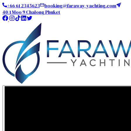
+66 61 2345623
booking@faraway-yachting.com
40/1 Moo 9 Chalong Phuket