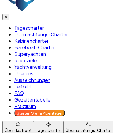
×
Tagescharter
Übernachtungs-Charter
Kabinencharter
Bareboat-Charter
Superyachten
Reiseziele
Yachtverwaltung
Über uns
Auszeichnungen
Leitbild
FAQ
Gezeitentabelle
Praktikum
Starten Sie Ihr Abenteuer
Über das Boot
Tagescharter
Übernachtungs-Charter