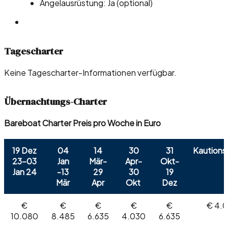
Angelausrüstung: Ja (optional)
Tagescharter
Keine Tagescharter-Informationen verfügbar.
Übernachtungs-Charter
Bareboat Charter Preis pro Woche in Euro
19 Dez
04
14
30
31
Kautions
23-03
Jan
Mär-
Apr-
Okt-
Jan 24
-13
29
30
19
Mär
Apr
Okt
Dez
€
€
€
€
€
€ 4.
10.080
8.485
6.635
4.030
6.635