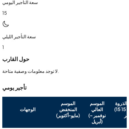
سعة التأجير اليومي
15
سعة التأجير الليلي
1
حول القارب
لا توجد معلومات وصفية متاحة.
تأجير يومي
الذروة
الموسم
الموسم
(15 ديسمبر- 15
العالي
المنخفض
الوجهات
(نوفمبر –
(مايو-أكتوبر)
أبريل)