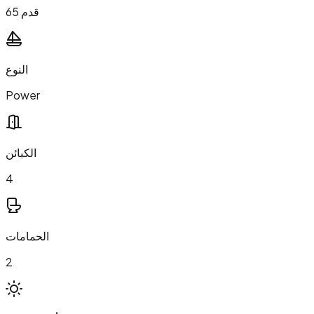
65 قدم
النوع
Power
الكبائن
4
الحمامات
2