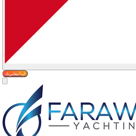
ابدأ مغامرتك