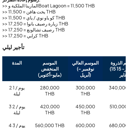
>> المارينا الملكية وBoat Lagoon = 11,500 THB
>> يخت هافن = 11,500 THB
>> كو ياو نوي / ياي = 11,500 THB
>> زيارة رصيف بانوا = 17,250 THB
>> رصيف تشالونغ = 17,250 THB
>> كرابي = 17,250 THB
تأجير ليلي
م الذروة
الموسم العالي
الموسم
المدة
(15 ديسمبر- 15
(نوفمبر –
المنخفض
اير)
أبريل)
(مايو-أكتوبر)
340,000
300,000
280,000
2 يوم / 1
THB
THB
ليلة
510,000
450,000
420,000
3 يوم / 2
THB
THB
ليلة
680,000
600,000
560,000 THB
4 يوم / 3