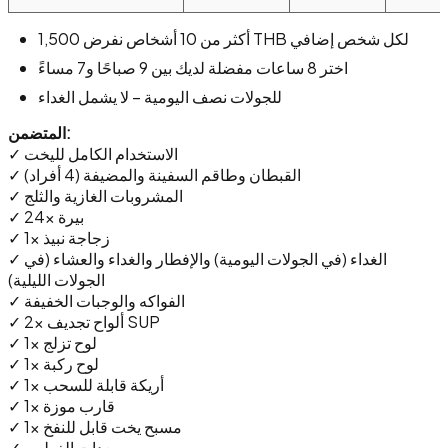
أكثر من 10 أشخاص نفرض 1,500 THB لكل شخص إضافي
اختر 8 ساعات مفضلة لديك بين 9 صباحًا و7 مساءً
للجولات نصف اليومية – لا يشمل الغداء
المتضمن:
✓ الاستخدام الكامل لليخت
✓ القبطان وطاقم السفينة والمضيفة (4 أفراد)
✓ المشروبات الغازية والثلج
✓ 24x بيرة
✓ 1x زجاجة نبيذ
✓ الغداء (في الجولات اليومية) والإفطار والغداء والعشاء (في
الجولات الليلية)
✓ الفواكه والوجبات الخفيفة
✓ 2x ألواح تجديف SUP
✓ 1x لوح تزلج
✓ 1x لوح ركبة
✓ 1x أريكة قابلة للسحب
✓ 1x قارب موزة
✓ 1x مسبح يخت قابل للنفخ
✓ معدات الغطس