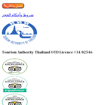
اتصل بنا الآن
شروط وأحكام الحجز
Tourism Authority Thailand OTD Licence #34/02546