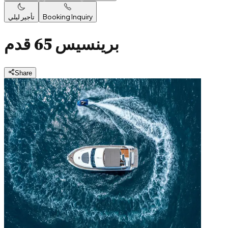
Booking Inquiry
تأجير ليلي
برينسيس 65 قدم
Share