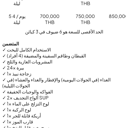
THB
ليلة
850,000
750,000
700,000
5 يوم / 4
THB
THB
ليلة
الحد الأقصى للسعة هو 6 ضيوف في 3 كبائن
المتضمن
✓ الاستخدام الكامل لليخت
✓ القبطان وطاقم السفينة والمضيفة (4 أفراد)
✓ المشروبات الغازية والثلج
✓ 24x بيرة
✓ 1x زجاجة نبيذ
✓ الغداء (في الجولات اليومية) والإفطار والغداء والعشاء (في
الجولات الليلية)
✓ الفواكه والوجبات الخفيفة
✓ 2x ألواح التجديف SUP
✓ 1x لوح التزلج على الماء
✓ 1x لوح الركبة
✓ 1x أريكة قابلة للجر
✓ 1x قارب الموز
✓ 1x مسبح يخت قابل للنفخ