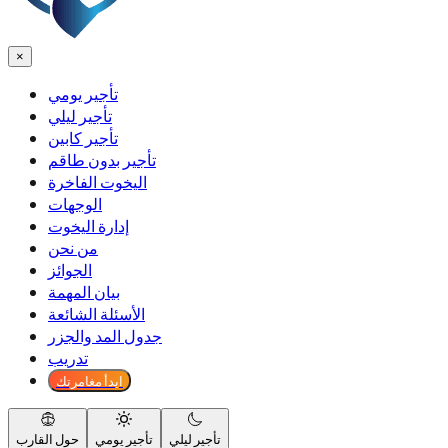
×
تأجير يومي
تأجير ليلي
تأجير كابين
تأجير بدون طاقم
اليخوت الفاخرة
الوجهات
إدارة اليخوت
من نحن
الجوائز
بيان المهمة
الأسئلة الشائعة
جدول المد والجزر
تدريب
ابدأ مغامرتك
تأجير ليلي
تأجير يومي
حول القارب