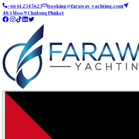
+66 61 2345623
booking@faraway-yachting.com
40/1 Moo 9 Chalong Phuket