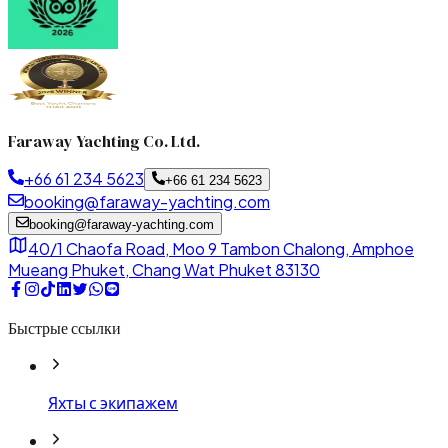
Faraway Yachting Co. Ltd.
+66 61 234 5623
+66 61 234 5623
booking@faraway-yachting.com
booking@faraway-yachting.com
40/1 Chaofa Road, Moo 9 Tambon Chalong, Amphoe
Mueang Phuket, Chang Wat Phuket 83130
Быстрые ссылки
Яхты с экипажем