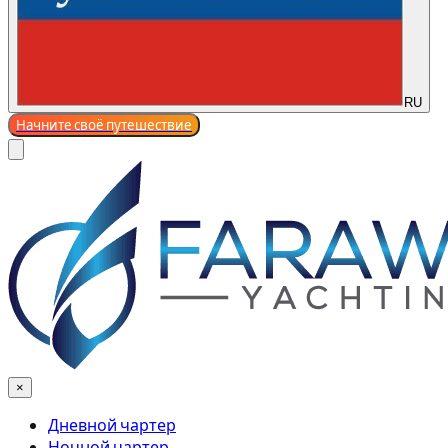
RU
Начните своё путешествие
×
Дневной чартер
Ночной чартер