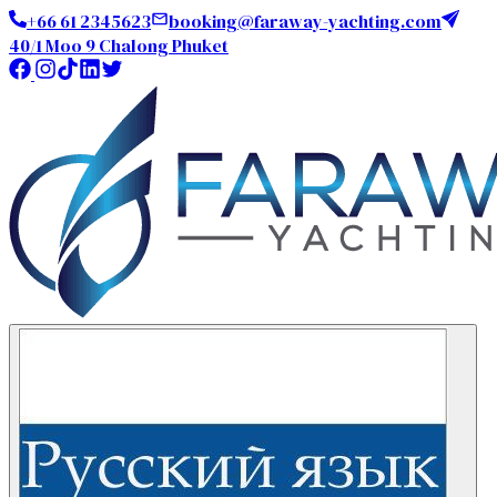
+66 61 2345623
booking@faraway-yachting.com
40/1 Moo 9 Chalong Phuket