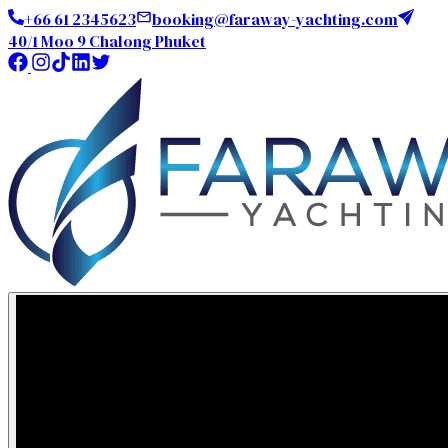
+66 61 2345623
booking@faraway-yachting.com
40/1 Moo 9 Chalong Phuket