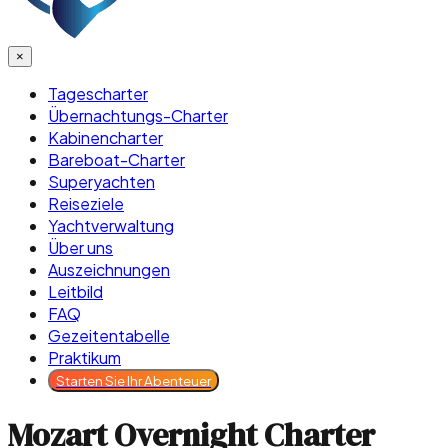
×
Tagescharter
Übernachtungs-Charter
Kabinencharter
Bareboat-Charter
Superyachten
Reiseziele
Yachtverwaltung
Über uns
Auszeichnungen
Leitbild
FAQ
Gezeitentabelle
Praktikum
Starten Sie Ihr Abenteuer
Mozart Overnight Charter