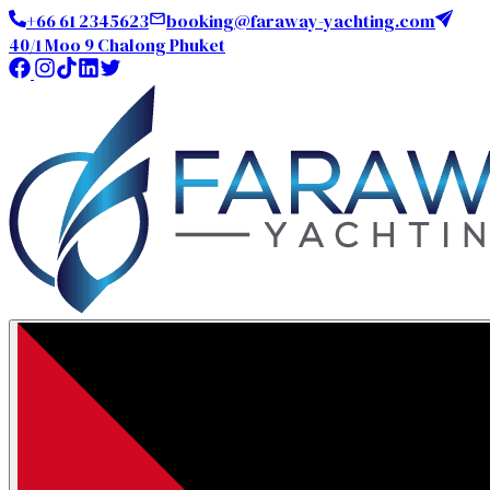
+66 61 2345623
booking@faraway-yachting.com
40/1 Moo 9 Chalong Phuket