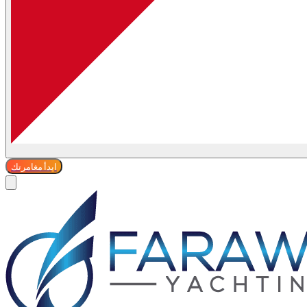
ابدأ مغامرتك