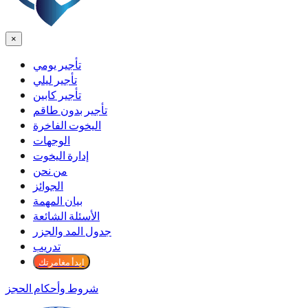
×
تأجير يومي
تأجير ليلي
تأجير كابين
تأجير بدون طاقم
اليخوت الفاخرة
الوجهات
إدارة اليخوت
من نحن
الجوائز
بيان المهمة
الأسئلة الشائعة
جدول المد والجزر
تدريب
ابدأ مغامرتك
شروط وأحكام الحجز